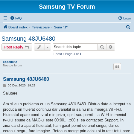
Samsung TV Forum
FAQ
Login
S
Board index
Televizoare
Seria "J"
e
Samsung 48JU6480
a
Search
Advanced s
Post Reply
r
1 post • Page
1
of
1
c
capellone
h
Nou pe forum
Samsung 48JU6480
P
06 Dec 2020, 19:23
o
s
Salutare,
t
Am si eu o problema cu un Samsung 48JU6480. Dintr-o data a inceput sa
produca un fluierat continuu dar variabil si sa nu mai mearga WIFI-ul.
Fluieratul apare cand tv-ul e in priza, oprit sau pornit. La WIFI in meniul
tv-ului spune ca MAC-ul este 00:00....::00 si sa contactez Support. In
ziua cand a aparut fluieratul, l-am gasit pornit de unul singur, dar cu
ecranul negru, fara imagine. Reteaua merge prin cablu si in rest totul pare