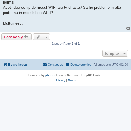
normal.
Aveti idee ce tip de modul WIFI are tv-ul asta? Sa fie probleme in alta
parte, nu in modulul de WIFI?
Multumesc.
Post Reply
1 post • Page
1
of
1
Jump to
Board index
Contact us
Delete cookies
All times are
UTC+02:00
Powered by
phpBB
® Forum Software © phpBB Limited
Privacy
|
Terms