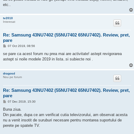
etc..
tv2010
Interesat
Re: Samsung 43NU7402 (55NU7402 65NU7402). Review, pret,
pare
P
07 Oct 2019, 08:56
o
s
se pare ca acest forum nu prea mai are activitate! astept revigorarea
t
astept si noile modele 2019 in lista..si subiecte noi .
dragosd
Nou pe forum
Re: Samsung 43NU7402 (55NU7402 65NU7402). Review, pret,
pare
P
07 Dec 2019, 15:30
o
s
Buna ziua.
t
Din pacate, dupa ce am verificat cutia televizorului, am observat acesta
nu a venit insotit de suruburi necesare pentru montarea suportului de
perete pe spatele TV.