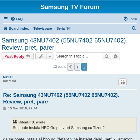
Samsung TV Forum
FAQ
Login
S
Board index
Televizoare
Seria "N"
e
Samsung 43NU7402 (55NU7402 65NU7402).
a
Review, pret, pareri
r
Search
Advanced s
Post Reply
c
h
1
2
Previous
13 posts
tv2010
Interesat
Re: Samsung 43NU7402 (55NU7402 65NU7402).
Review, pret, pare
P
15 Nov 2018, 22:14
o
s
t
ValentinD. wrote:
Se poate instala HBO Go pe tv-uri Samsung cu Tizen?
da se poate instala si hbo go (defapt vine instalat deja), netflix, amazon,