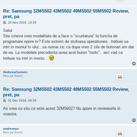
Re: Samsung 32M5502 43M5502 49M5502 55M5502 Review,
pret, pa
P
25 Nov 2018, 13:33
o
s
Salut
t
Stie cineva vreo modalitate de a face o "scurtatura" la functia de
programare oprire tv? Este extrem de stufoasa operatiunea...trebuie sa
intri in meniul tv ului...sa numai zic ca dupa vreo 2 zile de butonari am dat
de ea. La modelele precedenta avea acel buton "tools"...aici vad ca
trebuie sa intri in meniu...
AndreeaCarmen
Nou pe forum
Re: Samsung 32M5502 43M5502 49M5502 55M5502 Review,
pret, pa
P
31 Dec 2018, 00:35
o
s
As vrea sa stiu ce este acest 32M5602? Nu apare in reviewurile d-
t
voastra.
andreonyx
Nou pe forum