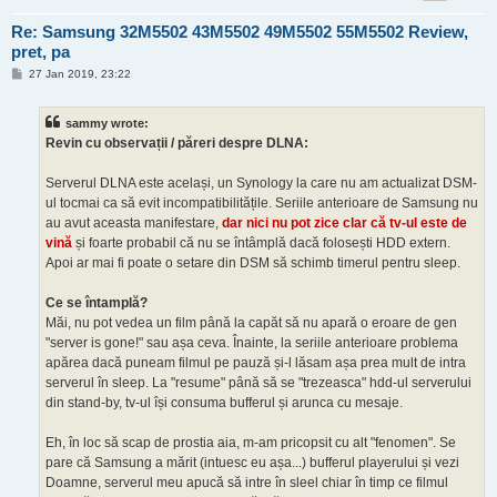
Re: Samsung 32M5502 43M5502 49M5502 55M5502 Review,
pret, pa
P
27 Jan 2019, 23:22
o
s
t
sammy wrote:
Revin cu observații / păreri despre DLNA:
Serverul DLNA este același, un Synology la care nu am actualizat DSM-
ul tocmai ca să evit incompatibilitățile. Seriile anterioare de Samsung nu
au avut aceasta manifestare,
dar nici nu pot zice clar că tv-ul este de
vină
și foarte probabil că nu se întâmplă dacă folosești HDD extern.
Apoi ar mai fi poate o setare din DSM să schimb timerul pentru sleep.
Ce se întamplă?
Măi, nu pot vedea un film până la capăt să nu apară o eroare de gen
"server is gone!" sau așa ceva. Înainte, la seriile anterioare problema
apărea dacă puneam filmul pe pauză și-l lăsam așa prea mult de intra
serverul în sleep. La "resume" până să se "trezeasca" hdd-ul serverului
din stand-by, tv-ul își consuma bufferul și arunca cu mesaje.
Eh, în loc să scap de prostia aia, m-am pricopsit cu alt "fenomen". Se
pare că Samsung a mărit (intuesc eu așa...) bufferul playerului și vezi
Doamne, serverul meu apucă să intre în sleel chiar în timp ce filmul