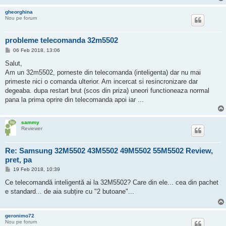
gheorghina
Nou pe forum
probleme telecomanda 32m5502
P
06 Feb 2018, 13:06
o
s
Salut,
t
Am un 32m5502, porneste din telecomanda (inteligenta) dar nu mai
primeste nici o comanda ulterior. Am incercat si resincronizare dar
degeaba. dupa restart brut (scos din priza) uneori functioneaza normal
pana la prima oprire din telecomanda apoi iar ...
sammy
Reviewer
Re: Samsung 32M5502 43M5502 49M5502 55M5502 Review,
pret, pa
P
19 Feb 2018, 10:39
o
s
Ce telecomandă inteligentă ai la 32M5502? Care din ele... cea din pachet
t
e standard... de aia subțire cu "2 butoane"...
geronimo72
Nou pe forum