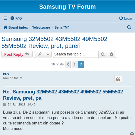
Samsung TV Forum
FAQ
Login
S
Board index
Televizoare
Seria "M"
e
Samsung 32M5502 43M5502 49M5502
a
55M5502 Review, pret, pareri
r
Search
Advanced s
Post Reply
c
h
1
2
Previous
16 posts
DHX
Nou pe forum
Re: Samsung 32M5502 43M5502 49M5502 55M5502
Review, pret, pa
P
24 Jan 2018, 14:40
o
s
Buna ziua! De 2 saptamani sunt posesor de Samsung 32m5502 si as
t
vrea sa intru in secret menu pentru a vedea ce tip de panel am. Se poate
cu telecomanda smart din dotare ?
Multumesc!