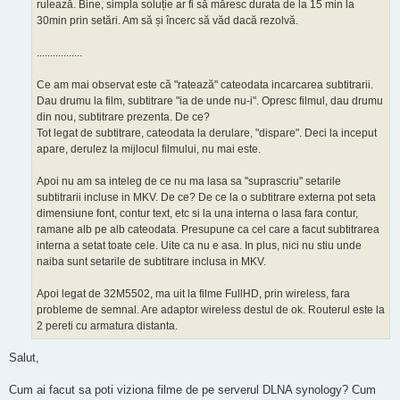
rulează. Bine, simpla soluție ar fi să măresc durata de la 15 min la
30min prin setări. Am să și încerc să văd dacă rezolvă.
.................
Ce am mai observat este că "ratează" cateodata incarcarea subtitrarii.
Dau drumu la film, subtitrare "ia de unde nu-i". Opresc filmul, dau drumu
din nou, subtitrare prezenta. De ce?
Tot legat de subtitrare, cateodata la derulare, "dispare". Deci la inceput
apare, derulez la mijlocul filmului, nu mai este.
Apoi nu am sa inteleg de ce nu ma lasa sa "suprascriu" setarile
subtitrarii incluse in MKV. De ce? De ce la o subtitrare externa pot seta
dimensiune font, contur text, etc si la una interna o lasa fara contur,
ramane alb pe alb cateodata. Presupune ca cel care a facut subtitrarea
interna a setat toate cele. Uite ca nu e asa. In plus, nici nu stiu unde
naiba sunt setarile de subtitrare inclusa in MKV.
Apoi legat de 32M5502, ma uit la filme FullHD, prin wireless, fara
probleme de semnal. Are adaptor wireless destul de ok. Routerul este la
2 pereti cu armatura distanta.
Salut,
Cum ai facut sa poti viziona filme de pe serverul DLNA synology? Cum