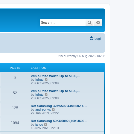
Search
Advanced search
Login
It is currently 06 Aug 2026, 06:03
POSTS
LAST POST
Win a Prize Worth Up to $100,…
3
V
by
Iuliutz
i
23 Oct 2025, 09:09
e
w
Win a Prize Worth Up to $100,…
52
t
V
by
Iuliutz
h
i
23 Oct 2025, 09:09
e
e
l
w
Re: Samsung 32M5502 43M5502 4…
125
a
t
V
by
andreonyx
t
h
i
27 Jan 2019, 23:22
e
e
e
s
l
w
Re: Samsung 50KU6092 (40KU609…
t
1094
a
t
V
by
ianco
p
t
h
i
16 Nov 2020, 22:01
o
e
e
e
s
s