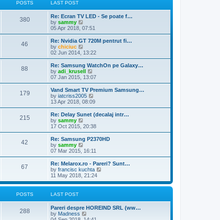
t
t
POSTS
LAST POST
t
h
e
e
Re: Ecran TV LED - Se poate f…
s
l
380
V
by
sammy
t
a
i
05 Apr 2018, 07:51
p
t
e
o
e
w
s
Re: Nvidia GT 720M pentrut fi…
s
46
t
t
V
by
chiciuc
t
h
i
02 Jun 2014, 13:22
p
e
e
o
l
w
Re: Samsung WatchOn pe Galaxy…
s
88
a
t
V
by
adi_krusell
t
t
h
i
07 Jan 2015, 13:07
e
e
e
s
l
w
Vand Smart TV Premium Samsung…
t
179
a
t
V
by
iatcriss2005
p
t
h
i
13 Apr 2018, 08:09
o
e
e
e
s
s
l
w
Re: Delay Sunet (decalaj intr…
t
t
215
a
t
V
by
sammy
p
t
h
i
17 Oct 2015, 20:38
o
e
e
e
s
s
l
w
Re: Samsung P2370HD
t
t
42
a
t
V
by
sammy
p
t
h
i
07 Mar 2015, 16:11
o
e
e
e
s
s
l
w
Re: Melarox.ro - Pareri? Sunt…
t
t
67
a
t
V
by
francisc kuchta
p
t
h
i
11 May 2018, 21:24
o
e
e
e
s
s
l
w
t
t
a
t
POSTS
LAST POST
p
t
h
o
e
e
Pareri despre HOREIND SRL (ww…
s
s
l
288
V
by
Madness
t
t
a
i
04 Sep 2018, 14:41