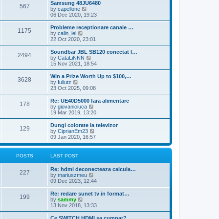
l
w
Samsung 48JU6480
t
t
567
a
t
V
by
capellone
p
t
h
i
06 Dec 2020, 19:23
o
e
e
e
s
s
l
w
Probleme receptionare canale …
t
t
1175
a
t
V
by
calin_lei
p
t
h
i
22 Oct 2020, 23:01
o
e
e
e
s
s
l
w
Soundbar JBL SB120 conectat l…
t
t
2494
a
t
V
by
CataLiNNN
p
t
h
i
15 Nov 2021, 18:54
o
e
e
e
s
s
l
w
Win a Prize Worth Up to $100,…
t
t
3628
a
t
V
by
Iuliutz
p
t
h
i
23 Oct 2025, 09:08
o
e
e
e
s
s
l
w
Re: UE40D5000 fara alimentare
t
t
178
a
t
V
by
giovaniciuca
p
t
h
i
19 Mar 2019, 13:20
o
e
e
e
s
s
l
w
Dungi colorate la televizor
t
t
129
a
t
V
by
CiprianEm23
p
t
h
i
09 Jan 2020, 16:57
o
e
e
e
s
s
l
w
t
t
a
t
POSTS
LAST POST
p
t
h
o
e
e
Re: hdmi deconecteaza calcula…
s
s
l
227
V
by
mariuszmeu
t
t
a
i
09 Dec 2023, 12:44
p
t
e
o
e
w
Re: redare sunet tv in format…
s
s
199
t
V
by
sammy
t
t
h
i
13 Nov 2018, 13:33
p
e
e
o
l
w
Ce SWITCH HDMI sa cumpar?
s