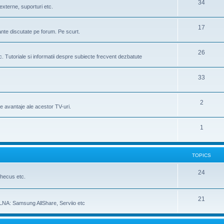
34
externe, suporturi etc.
17
ante discutate pe forum. Pe scurt.
26
. Tutoriale si informatii despre subiecte frecvent dezbatute
33
2
e avantaje ale acestor TV-uri.
1
TOPICS
24
hecus etc.
21
LNA: Samsung AllShare, Serviio etc