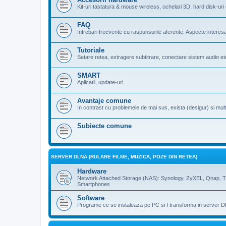
Kit-uri tastatura & mouse wireless, ochelari 3D, hard disk-uri 
FAQ
Intrebari frecvente cu raspunsurile aferente. Aspecte interes
Tutoriale
Setare retea, extragere subtitrare, conectare sistem audio etc
SMART
Aplicatii, update-uri.
Avantaje comune
In contrast cu problemele de mai sus, exista (desigur) si mult
Subiecte comune
SERVER DLNA (RULARE FILME, MUZICA, POZE DIN RETEA)
Hardware
Network Attached Storage (NAS): Synology, ZyXEL, Qnap, T
Smartphones
Software
Programe ce se instaleaza pe PC si-l transforma in server D