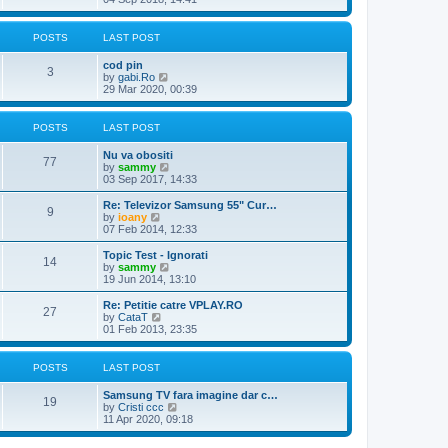
p
t
e
o
e
w
s
s
t
POSTS
LAST POST
t
t
h
p
e
o
cod pin
l
3
V
s
by
gabi.Ro
a
i
t
29 Mar 2020, 00:39
t
e
e
w
s
t
POSTS
LAST POST
t
h
p
e
o
Nu va obositi
l
77
V
s
by
sammy
a
i
t
03 Sep 2017, 14:33
t
e
e
w
Re: Televizor Samsung 55" Cur…
s
9
t
V
by
ioany
t
h
i
07 Feb 2014, 12:33
p
e
e
o
l
w
Topic Test - Ignorati
s
14
a
t
V
by
sammy
t
t
h
i
19 Jun 2014, 13:10
e
e
e
s
l
w
Re: Petitie catre VPLAY.RO
t
27
a
t
V
by
CataT
p
t
h
i
01 Feb 2013, 23:35
o
e
e
e
s
s
l
w
t
t
a
t
POSTS
LAST POST
p
t
h
o
e
e
Samsung TV fara imagine dar c…
s
s
l
19
V
by
Cristi ccc
t
t
a
i
11 Apr 2020, 09:18
p
t
e
o
e
w
s