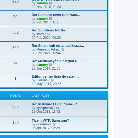
380
a
t
V
by
sammy
t
t
h
i
22 Nov 2018, 10:00
e
e
e
s
l
w
Re: Canalele revin la sortare…
t
78
a
t
V
by
sammy
p
t
h
i
09 Feb 2018, 11:18
o
e
e
e
s
s
l
w
Re: Subtitrare Netflix
t
t
382
a
t
V
by
sibra9
p
t
h
i
20 Feb 2022, 09:36
o
e
e
e
s
s
l
w
Re: Smart hub se actualizeaza…
t
t
369
a
t
V
by
Manescu Adrian
p
t
h
i
08 Feb 2021, 15:44
o
e
e
e
s
s
l
w
Re: Mediaplayerul integrat ru…
t
t
14
a
t
V
by
sammy
p
t
h
i
17 Jan 2014, 21:33
o
e
e
e
s
s
l
w
Editor pentru lista de sateli…
t
t
1
a
t
V
by
Florynsv
p
t
h
i
10 May 2014, 20:33
o
e
e
e
s
s
l
w
t
t
a
t
POSTS
LAST POST
p
t
h
o
e
e
Re: Instalare FFP 0.7 arm - Z…
s
s
l
885
V
by
djdolphins07
t
t
a
i
19 Oct 2018, 11:42
p
t
e
o
e
w
s
Tizen: WTF, Samsung?
s
196
t
t
V
by
ursamajor
t
h
i
05 Apr 2017, 08:29
p
e
e
o
l
w
s
a