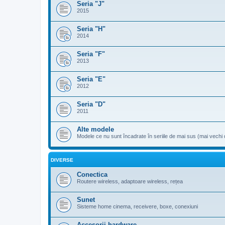
Seria "J"
2015
Seria "H"
2014
Seria "F"
2013
Seria "E"
2012
Seria "D"
2011
Alte modele
Modele ce nu sunt încadrate în seriile de mai sus (mai vechi
DIVERSE
Conectica
Routere wireless, adaptoare wireless, rețea
Sunet
Sisteme home cinema, receivere, boxe, conexiuni
Accesorii hardware