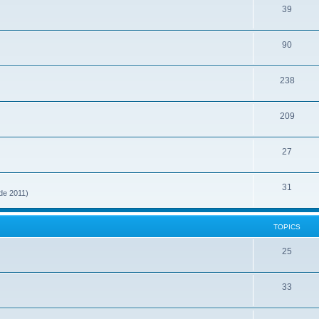
39
90
238
209
27
31
 de 2011)
TOPICS
25
33