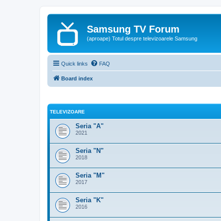
Samsung TV Forum
(aproape) Totul despre televizoarele Samsung
Quick links
FAQ
Board index
TELEVIZOARE
Seria "A"
2021
Seria "N"
2018
Seria "M"
2017
Seria "K"
2016