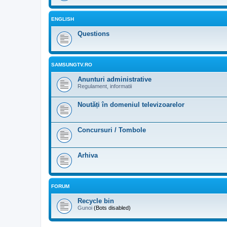
ENGLISH
Questions
SAMSUNGTV.RO
Anunturi administrative
Regulament, informatii
Noutăți în domeniul televizoarelor
Concursuri / Tombole
Arhiva
FORUM
Recycle bin
Gunoi
(Bots disabled)