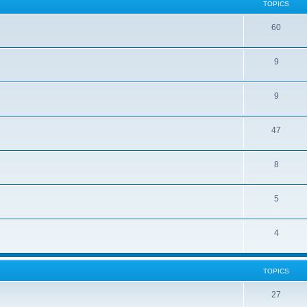
TOPICS
60
9
9
47
8
5
4
TOPICS
27