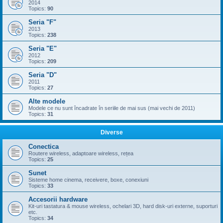
2014
Topics:
90
Seria "F"
2013
Topics:
238
Seria "E"
2012
Topics:
209
Seria "D"
2011
Topics:
27
Alte modele
Modele ce nu sunt încadrate în seriile de mai sus (mai vechi de 2011)
Topics:
31
Diverse
Conectica
Routere wireless, adaptoare wireless, rețea
Topics:
25
Sunet
Sisteme home cinema, receivere, boxe, conexiuni
Topics:
33
Accesorii hardware
Kit-uri tastatura & mouse wireless, ochelari 3D, hard disk-uri externe, suporturi
etc.
Topics:
34