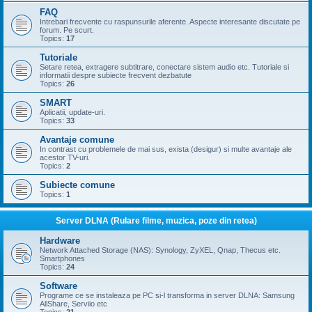
FAQ
Intrebari frecvente cu raspunsurile aferente. Aspecte interesante discutate pe
forum. Pe scurt.
Topics:
17
Tutoriale
Setare retea, extragere subtitrare, conectare sistem audio etc. Tutoriale si
informatii despre subiecte frecvent dezbatute
Topics:
26
SMART
Aplicatii, update-uri.
Topics:
33
Avantaje comune
In contrast cu problemele de mai sus, exista (desigur) si multe avantaje ale
acestor TV-uri.
Topics:
2
Subiecte comune
Topics:
1
Server DLNA (Rulare filme, muzica, poze din retea)
Hardware
Network Attached Storage (NAS): Synology, ZyXEL, Qnap, Thecus etc.
Smartphones
Topics:
24
Software
Programe ce se instaleaza pe PC si-l transforma in server DLNA: Samsung
AllShare, Serviio etc