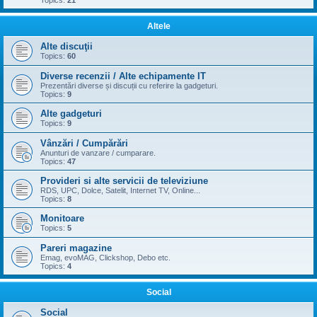
Topics:
21
Altele
Alte discuţii
Topics:
60
Diverse recenzii / Alte echipamente IT
Prezentări diverse și discuții cu referire la gadgeturi.
Topics:
9
Alte gadgeturi
Topics:
9
Vânzări / Cumpărări
Anunturi de vanzare / cumparare.
Topics:
47
Provideri si alte servicii de televiziune
RDS, UPC, Dolce, Satelit, Internet TV, Online...
Topics:
8
Monitoare
Topics:
5
Pareri magazine
Emag, evoMAG, Clickshop, Debo etc.
Topics:
4
Social
Social