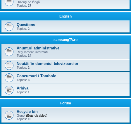
Discuţii pe lângă...
Topics:
27
English
Questions
Topics:
2
samsungTV.ro
Anunturi administrative
Regulament, informatii
Topics:
14
Noutăți în domeniul televizoarelor
Topics:
2
Concursuri / Tombole
Topics:
3
Arhiva
Topics:
1
Forum
Recycle bin
Gunoi
(Bots disabled)
Topics:
10