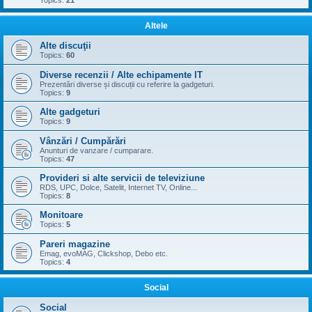
Topics:
21
Altele
Alte discuţii
Topics:
60
Diverse recenzii / Alte echipamente IT
Prezentări diverse și discuții cu referire la gadgeturi.
Topics:
9
Alte gadgeturi
Topics:
9
Vânzări / Cumpărări
Anunturi de vanzare / cumparare.
Topics:
47
Provideri si alte servicii de televiziune
RDS, UPC, Dolce, Satelit, Internet TV, Online...
Topics:
8
Monitoare
Topics:
5
Pareri magazine
Emag, evoMAG, Clickshop, Debo etc.
Topics:
4
Social
Social