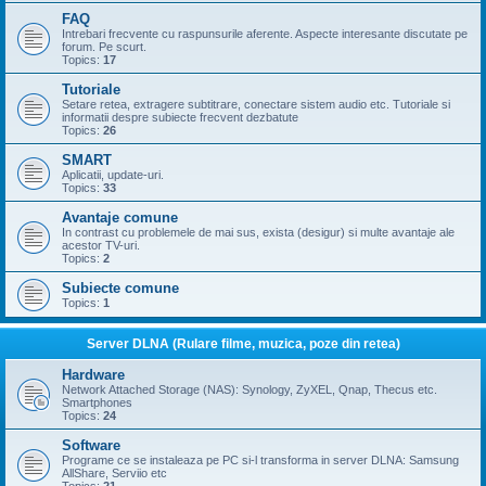
FAQ
Intrebari frecvente cu raspunsurile aferente. Aspecte interesante discutate pe
forum. Pe scurt.
Topics:
17
Tutoriale
Setare retea, extragere subtitrare, conectare sistem audio etc. Tutoriale si
informatii despre subiecte frecvent dezbatute
Topics:
26
SMART
Aplicatii, update-uri.
Topics:
33
Avantaje comune
In contrast cu problemele de mai sus, exista (desigur) si multe avantaje ale
acestor TV-uri.
Topics:
2
Subiecte comune
Topics:
1
Server DLNA (Rulare filme, muzica, poze din retea)
Hardware
Network Attached Storage (NAS): Synology, ZyXEL, Qnap, Thecus etc.
Smartphones
Topics:
24
Software
Programe ce se instaleaza pe PC si-l transforma in server DLNA: Samsung
AllShare, Serviio etc