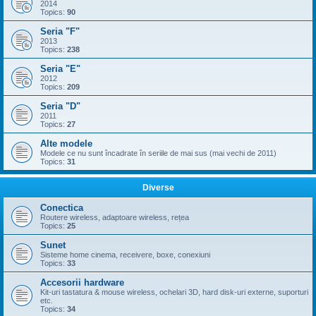
2014
Topics:
90
Seria "F"
2013
Topics:
238
Seria "E"
2012
Topics:
209
Seria "D"
2011
Topics:
27
Alte modele
Modele ce nu sunt încadrate în seriile de mai sus (mai vechi de 2011)
Topics:
31
Diverse
Conectica
Routere wireless, adaptoare wireless, rețea
Topics:
25
Sunet
Sisteme home cinema, receivere, boxe, conexiuni
Topics:
33
Accesorii hardware
Kit-uri tastatura & mouse wireless, ochelari 3D, hard disk-uri externe, suporturi
etc.
Topics:
34