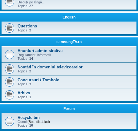
Discuţii pe lângă...
Topics:
27
English
Questions
Topics:
2
samsungTV.ro
Anunturi administrative
Regulament, informatii
Topics:
14
Noutăți în domeniul televizoarelor
Topics:
2
Concursuri / Tombole
Topics:
3
Arhiva
Topics:
1
Forum
Recycle bin
Gunoi
(Bots disabled)
Topics:
10